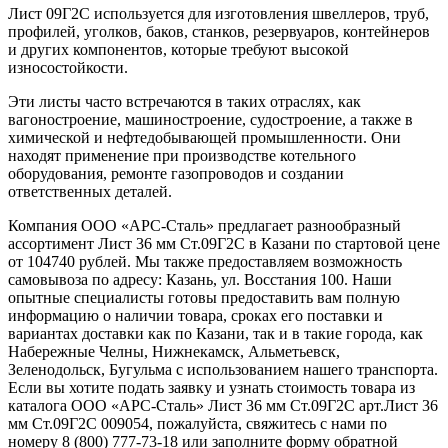
Лист 09Г2С используется для изготовления швеллеров, труб,
профилей, уголков, баков, станков, резервуаров, контейнеров
и других компонентов, которые требуют высокой
износостойкости.
Эти листы часто встречаются в таких отраслях, как
вагоностроение, машиностроение, судостроение, а также в
химической и нефтедобывающей промышленности. Они
находят применение при производстве котельного
оборудования, ремонте газопроводов и создании
ответственных деталей.
Компания ООО «АРС-Сталь» предлагает разнообразный
ассортимент Лист 36 мм Ст.09Г2С в Казани по стартовой цене
от 104740 рублей. Мы также предоставляем возможность
самовывоза по адресу: Казань, ул. Восстания 100. Наши
опытные специалисты готовы предоставить вам полную
информацию о наличии товара, сроках его поставки и
вариантах доставки как по Казани, так и в такие города, как
Набережные Челны, Нижнекамск, Альметьевск,
Зеленодольск, Бугульма с использованием нашего транспорта.
Если вы хотите подать заявку и узнать стоимость товара из
каталога ООО «АРС-Сталь» Лист 36 мм Ст.09Г2С арт.Лист 36
мм Ст.09Г2С 009054, пожалуйста, свяжитесь с нами по
номеру 8 (800) 777-73-18 или заполните форму обратной