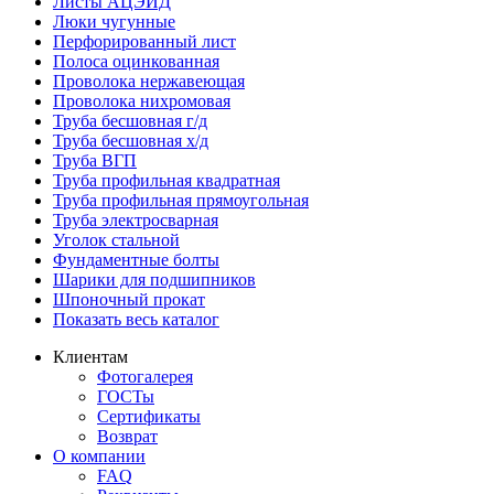
Листы АЦЭИД
Люки чугунные
Перфорированный лист
Полоса оцинкованная
Проволока нержавеющая
Проволока нихромовая
Труба бесшовная г/д
Труба бесшовная х/д
Труба ВГП
Труба профильная квадратная
Труба профильная прямоугольная
Труба электросварная
Уголок стальной
Фундаментные болты
Шарики для подшипников
Шпоночный прокат
Показать весь каталог
Клиентам
Фотогалерея
ГОСТы
Сертификаты
Возврат
О компании
FAQ