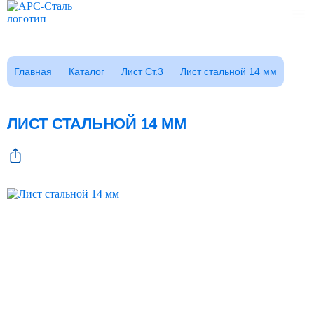
Каталог
Главная
Каталог
Лист Ст.3
Лист стальной 14 мм
Клиентам
Заказать звонок
Фотогалерея
ЛИСТ СТАЛЬНОЙ 14 ММ
ГОСТы
Сертификаты
Возврат
О компании
FAQ
Реквизиты
Контакты
Доставка
Оплата